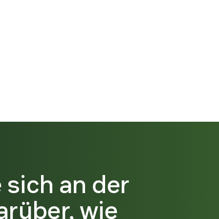
e sich an der
arüber, wie
talter eine