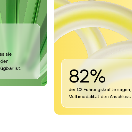
ss sie
 der
82%
ügbar ist.
der CX Führungskräfte sagen, 
Multimodalität den Anschluss 