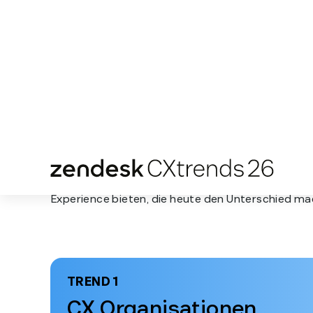
5 Trends, die Sie
kennen sollten
Kontextuelle Intelligenz ist weit mehr als nur ein 
Begriff für KI – sie ist Ihr entscheidender Vorteil i
Zeitalter. Erfahren Sie, wie Sie Kund:innen die
personalisierte, nahtlose und vertrauenswürdige
Experience bieten, die heute den Unterschied ma
TREND 1
CX Organisationen
investieren in KI mit gr