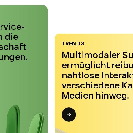
rvice-
 die
TREND 3
schaft
Multimodaler S
ungen.
ermöglicht reib
nahtlose Interak
verschiedene Ka
Medien hinweg.
Open
modal
for
Trend
3