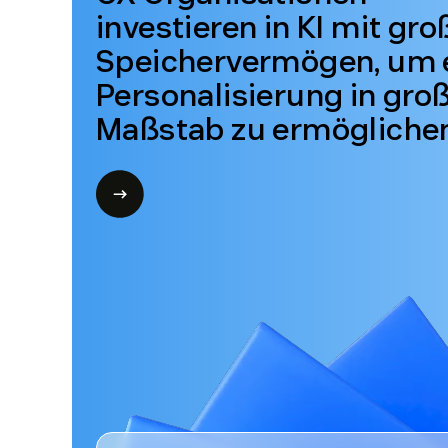
Speichervermögen, um 
Personalisierung in gr
Maßstab zu ermögliche
Open
modal
for
Trend
1
83%