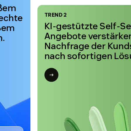
echte
KI-gestützte Self-Se
oßem
Angebote verstärken
n.
Nachfrage der Kund
nach sofortigen Lös
Open
modal
for
Trend
2