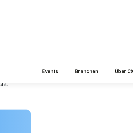
neuer
m KI-
cht.
oßem
TREND 2