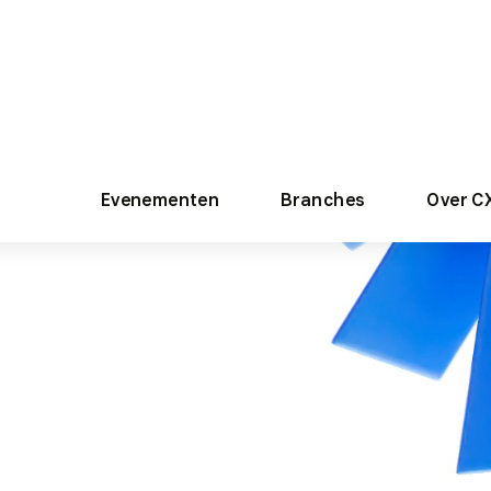
t
et een
n het
de,
n waar