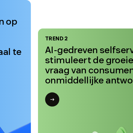
 AI-
74%
van de consumenten zegt dat ze do
verwachten dat de klantenservice 
beschikbaar is.