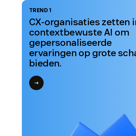
83%
van de CX-leiders zegt dat contextbewuste
agents de sleutel zijn tot volledig
gepersonaliseerde customer journeys.