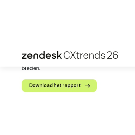
De 5 trends
waarover je moe
weten
Contextuele intelligentie is niet alleen maar AI m
andere naam. Dit is hoe je de leiding kunt nemen i
tijdperk van AI. Ontdek hoe je de gepersonaliseer
naadloze en betrouwbare ervaringen kunt biede
je klanten nu om vragen.