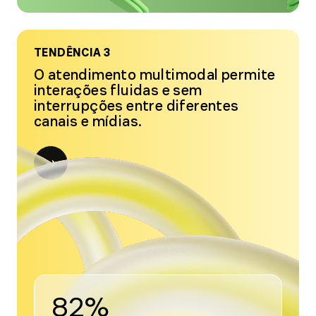
TENDÊNCIA 3
O atendimento multimodal permite
interações fluidas e sem
interrupções entre diferentes
canais e mídias.
Open
modal
for
Tendência
3
82%