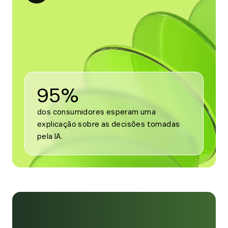
modal
for
Tendência
5
95%
dos consumidores esperam uma 
explicação sobre as decisões tomadas 
pela IA.