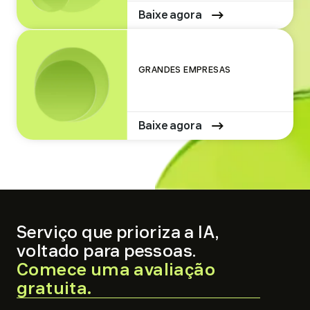
Baixe agora
GRANDES EMPRESAS
Baixe agora
Serviço que prioriza a IA,
voltado para pessoas.
Comece uma avaliação
.
gratuita.
External