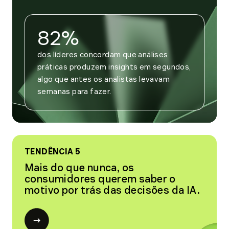
82%
dos líderes concordam que análises 
práticas produzem insights em segundos, 
algo que antes os analistas levavam 
semanas para fazer.
TENDÊNCIA 5
Mais do que nunca, os
consumidores querem saber o
motivo por trás das decisões da IA.
Open