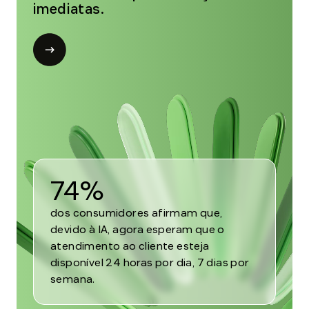
imediatas.
Open
modal
for
Tendência
2
74%
dos consumidores afirmam que,
devido à IA, agora esperam que o
atendimento ao cliente esteja
disponível 24 horas por dia, 7 dias por
semana.