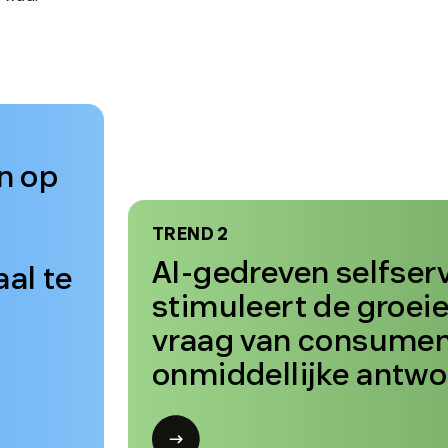
 AI-
74%
van de consumenten zegt dat ze do
verwachten dat de klantenservice 
beschikbaar is.