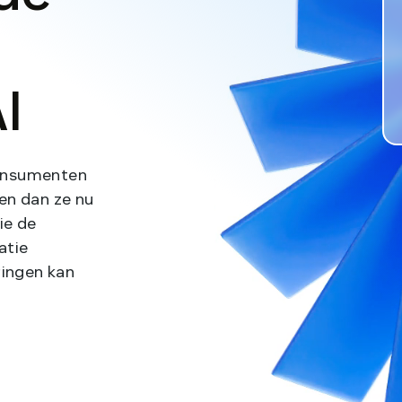
t
et een
n het
de,
n waar