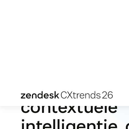
tijdperk van A
AI beloofde betere CX, maar 83% van de 
vindt nog steeds dat ervaringen beter kunn
zijn. Ontdek waarom contextuele intelligent
ontbrekende schakel is, waarmee je organis
slimmere, snellere en betekenisvollere erva
bieden.
Download het rapport