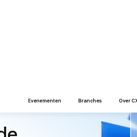
I
consumenten
en dan ze nu
ie de
atie
ringen kan