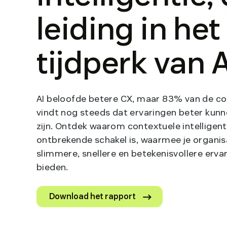
De 5 trends
waarover je moe
weten
Contextuele intelligentie is niet alleen maar AI m
andere naam. Dit is hoe je de leiding kunt nemen i
tijdperk van AI. Ontdek hoe je de gepersonaliseer
naadloze en betrouwbare ervaringen kunt biede
je klanten nu om vragen.