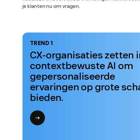
83%
van de CX-leiders zegt dat contextbewuste
agents de sleutel zijn tot volledig
gepersonaliseerde customer journeys.