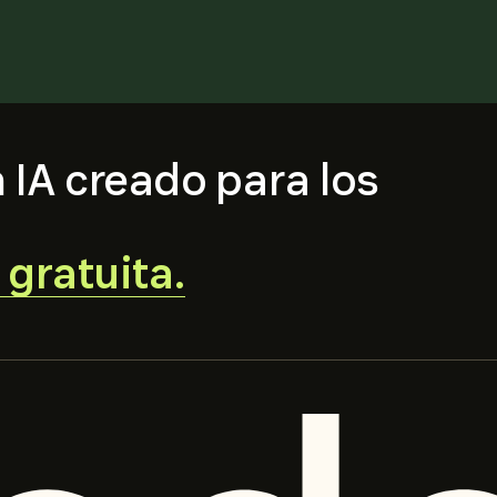
 IA creado para los
.
gratuita.
External
Link.
Opens
in