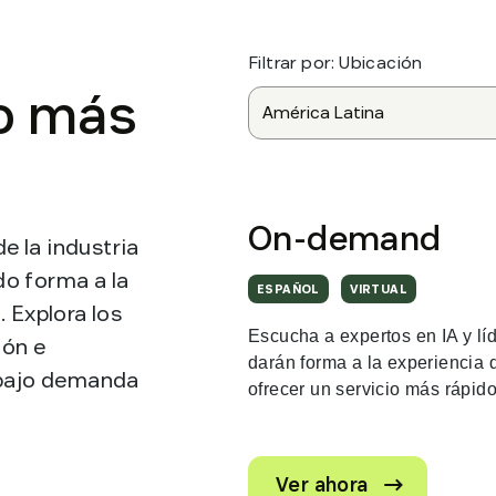
Filtrar por:
Ubicación
o más
On-demand
de la industria
do forma a la
ESPAÑOL
VIRTUAL
. Explora los
Escucha a expertos en IA y lí
ión e
darán forma a la experiencia d
s bajo demanda
ofrecer un servicio más rápid
. External Li
Ver ahora